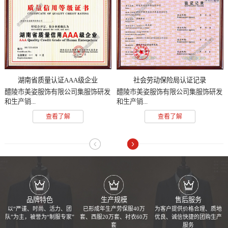
湖南省质量认证AAA级企业
社会劳动保险局认证记录
醴陵市美姿服饰有限公司集服饰研发
醴陵市美姿服饰有限公司集服饰研发
和生产销...
和生产销...
查看了解
查看了解
品牌特色
生产规模
售后服务
以“严谨、时尚、活力、团
已形成年生产劳保服40万
为客户提供价格合理、质地
队”为主，被誉为“制服专家”
套、西服20万套、衬衣60万
优良、诚信快捷的团购生产
套
服务