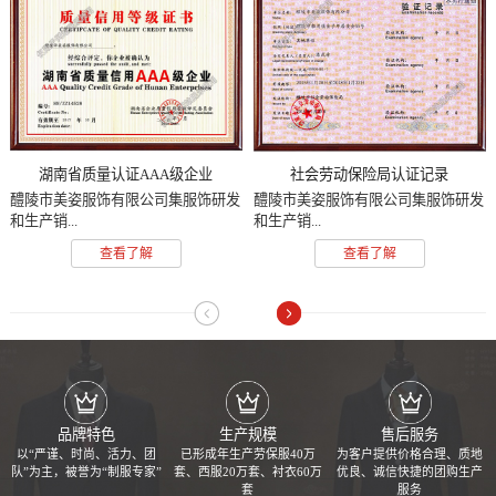
湖南省质量认证AAA级企业
社会劳动保险局认证记录
醴陵市美姿服饰有限公司集服饰研发
醴陵市美姿服饰有限公司集服饰研发
和生产销...
和生产销...
查看了解
查看了解
品牌特色
生产规模
售后服务
以“严谨、时尚、活力、团
已形成年生产劳保服40万
为客户提供价格合理、质地
队”为主，被誉为“制服专家”
套、西服20万套、衬衣60万
优良、诚信快捷的团购生产
套
服务