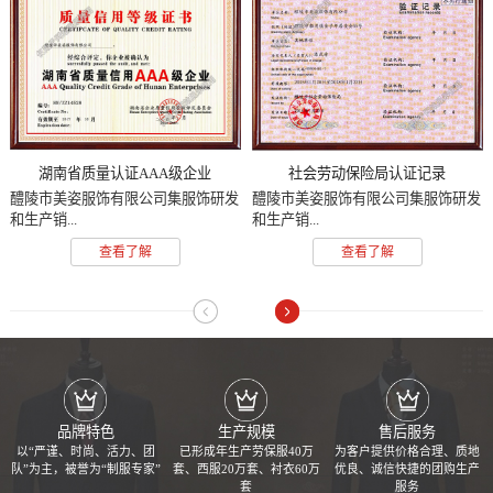
湖南省质量认证AAA级企业
社会劳动保险局认证记录
醴陵市美姿服饰有限公司集服饰研发
醴陵市美姿服饰有限公司集服饰研发
和生产销...
和生产销...
查看了解
查看了解
品牌特色
生产规模
售后服务
以“严谨、时尚、活力、团
已形成年生产劳保服40万
为客户提供价格合理、质地
队”为主，被誉为“制服专家”
套、西服20万套、衬衣60万
优良、诚信快捷的团购生产
套
服务