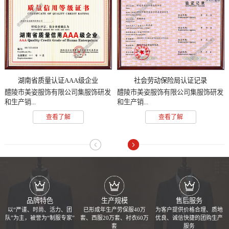
湖南省质量认证AAA级企业
社会劳动保险局认证记录
醴陵市美姿服饰有限公司集服饰研发
醴陵市美姿服饰有限公司集服饰研发
和生产销...
和生产销...
查看了解
查看了解
品牌特色
生产规模
售后服务
以“严谨、时尚、活力、团
已形成年生产劳保服40万
为客户提供价格合理、质地
队”为主，被誉为“制服专家”
套、西服20万套、衬衣60万
优良、诚信快捷的团购生产
套
服务