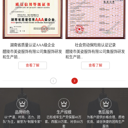
湖南省质量认证AAA级企业
社会劳动保险局认证记录
醴陵市美姿服饰有限公司集服饰研发
醴陵市美姿服饰有限公司集服饰研发
和生产销...
和生产销...
查看了解
查看了解
品牌特色
生产规模
售后服务
以“严谨、时尚、活力、团
已形成年生产劳保服40万
为客户提供价格合理、质地
队”为主，被誉为“制服专家”
套、西服20万套、衬衣60万
优良、诚信快捷的团购生产
套
服务