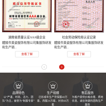
湖南省质量认证AAA级企业
社会劳动保险局认证记录
醴陵市美姿服饰有限公司集服饰研发
醴陵市美姿服饰有限公司集服饰研发
和生产销...
和生产销...
查看了解
查看了解
品牌特色
生产规模
售后服务
以“严谨、时尚、活力、团
已形成年生产劳保服40万
为客户提供价格合理、质地
队”为主，被誉为“制服专家”
套、西服20万套、衬衣60万
优良、诚信快捷的团购生产
套
服务