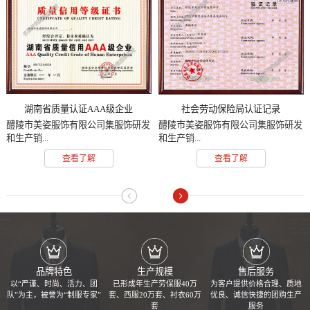
湖南省质量认证AAA级企业
社会劳动保险局认证记录
醴陵市美姿服饰有限公司集服饰研发
醴陵市美姿服饰有限公司集服饰研发
和生产销...
和生产销...
查看了解
查看了解
品牌特色
生产规模
售后服务
以“严谨、时尚、活力、团
已形成年生产劳保服40万
为客户提供价格合理、质地
队”为主，被誉为“制服专家”
套、西服20万套、衬衣60万
优良、诚信快捷的团购生产
套
服务