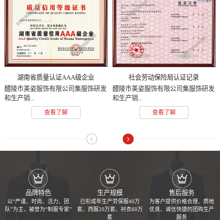
湖南省质量认证AAA级企业
社会劳动保险局认证记录
醴陵市美姿服饰有限公司集服饰研发
醴陵市美姿服饰有限公司集服饰研发
和生产销...
和生产销...
查看了解
查看了解
品牌特色
生产规模
售后服务
以“严谨、时尚、活力、团
已形成年生产劳保服40万
为客户提供价格合理、质地
队”为主，被誉为“制服专家”
套、西服20万套、衬衣60万
优良、诚信快捷的团购生产
套
服务