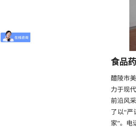
醴陵市
力于现
前沿风
了以“严
家”。电话：