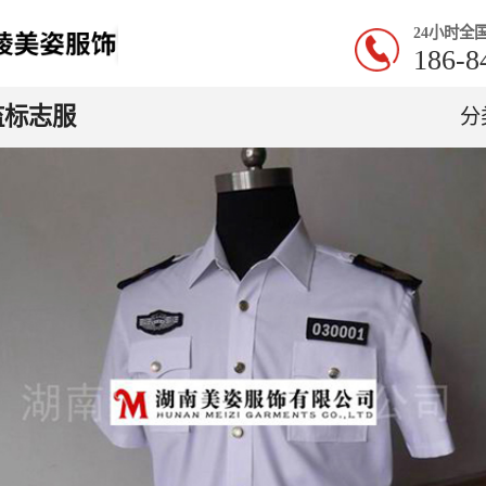
24小时全
186-8
监标志服
分