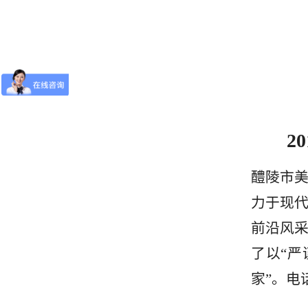
2
醴陵市
力于现
前沿风
了以“严
家”。电话：