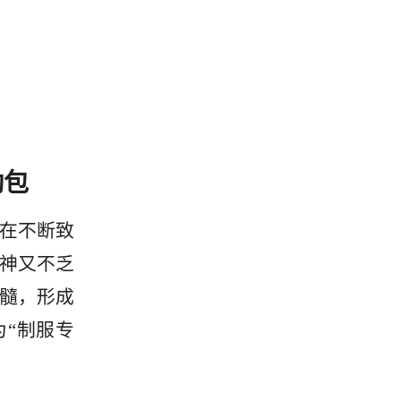
勤包
在不断致
神又不乏
髓，形成
为“制服专