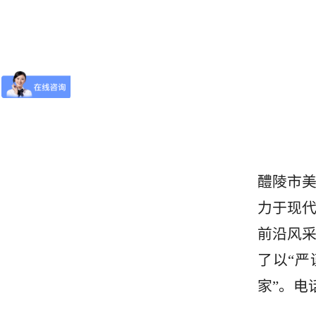
醴陵市
力于现
前沿风
了以“严
家”。电话：