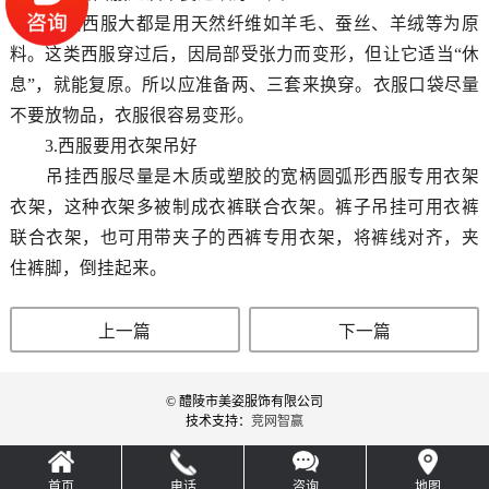
高档西服大都是用天然纤维如羊毛、蚕丝、羊绒等为原
料。这类西服穿过后，因局部受张力而变形，但让它适当“休
息”，就能复原。所以应准备两、三套来换穿。衣服口袋尽量
不要放物品，衣服很容易变形。
3.西服要用衣架吊好
吊挂西服尽量是木质或塑胶的宽柄圆弧形西服专用衣架
衣架，这种衣架多被制成衣裤联合衣架。裤子吊挂可用衣裤
联合衣架，也可用带夹子的西裤专用衣架，将裤线对齐，夹
住裤脚，倒挂起来。
上一篇
下一篇
© 醴陵市美姿服饰有限公司
技术支持：
竞网智赢
首页
电话
咨询
地图