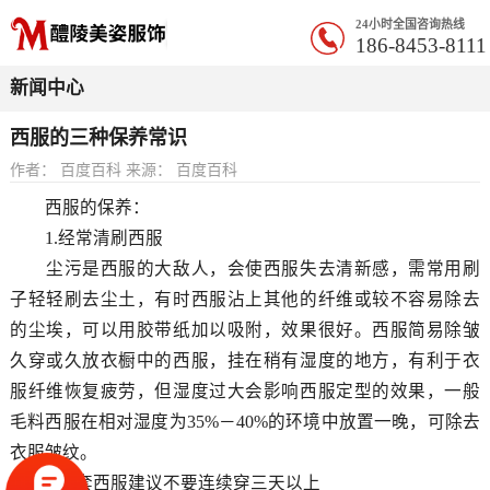
24小时全国咨询热线
186-8453-8111
新闻中心
西服的三种保养常识
作者： 百度百科 来源： 百度百科
西服的保养：
1.经常清刷西服
尘污是西服的大敌人，会使西服失去清新感，需常用刷
子轻轻刷去尘土，有时西服沾上其他的纤维或较不容易除去
的尘埃，可以用胶带纸加以吸附，效果很好。西服简易除皱
久穿或久放衣橱中的西服，挂在稍有湿度的地方，有利于衣
服纤维恢复疲劳，但湿度过大会影响西服定型的效果，一般
毛料西服在相对湿度为35%－40%的环境中放置一晚，可除去
衣服皱纹。
2.一套西服建议不要连续穿三天以上